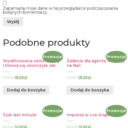
Zapamiętaj moje dane w tej przeglądarce podczas pisania
kolejnych komentarzy.
Podobne produkty
Promocja!
Promocja!
Wyrafinowana zemsta żony,
Zadanie dla agenta, Wakacje
Umowa się skończyła, ale…
na Bali
Oceniono
Oceniono
21.99
zł
18.50
zł
21.99
zł
18.50
zł
0
0
na
na
5
5
Dodaj do koszyka
Dodaj do koszyka
Promocja!
Promocja!
Ślub last minute
Impreza w Los Angeles
Oceniono
Oceniono
13.99
zł
12.50
zł
13.99
zł
12.50
zł