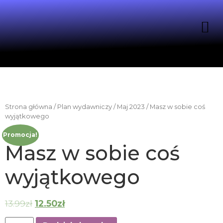
Strona główna
/
Plan wydawniczy
/
Maj 2023
/ Masz w sobie coś
wyjątkowego
Promocja!
Masz w sobie coś
wyjątkowego
13.99
zł
12.50
zł