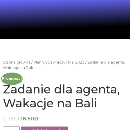
Strona główna
/
Plan wydawniczy
/
Maj 2023
/ Zadanie dla agenta,
Wakacje na Bali
Promocja!
Zadanie dla agenta,
Wakacje na Bali
21.99
zł
18.50
zł