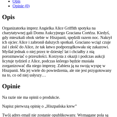
Opis
Opinie (0)
Opis
Organizatorka imprez Angielka Alice Griffith spotyka na
charytatywnej gali Domu Aukcyjnego Graciana Cortéza. Kiedyś,
gdy mieszkali obok siebie w Hiszpanii, spędzili razem noc. Nakrył
ich ojciec Alice i zabronił dalszych spotkań. Graciano wciąż czuje
żal i złość do Alice, że tak łatwo podporządkowała się zakazowi.
Myślał jednak o niej przez te dziesięć lat i chciałby z nią
porozmawiać o przeszłości. Korzysta z okazji i podczas aukcji
licytuje tydzień z Alice, podczas którego będzie musiała
zorganizować dla niego imprezę. Zabiera ją na swoją wyspę w
Hiszpanii. Ma jej wiele do powiedzenia, ale nie jest przygotowany
na to, co od niej usłyszy…
Opinie
Na razie nie ma opinii o produkcie.
Napisz pierwszą opinię o „Hiszpańska krew”
Twój adres email nie zostanie opublikowany.
Wymagane pola są