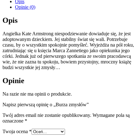
Opis
Opinie (0)
Opis
Angielka Kate Armstrong niespodziewanie dowiaduje się, że jest
adoptowanym dzieckiem. Jej stabilny świat się wali. Potrzebuje
czasu, by o wszystkim spokojnie pomyśleć. Wyjeżdża na pół roku,
zatrudniając się u księcia Marca Zannetiego jako opiekunka jego
córki. Jednak już od pierwszego spotkania ze swoim pracodawcą
wie, że nie zazna tu spokoju, bowiem przystojny, mroczny książę
budzi wszystkie jej zmysły…
Opinie
Na razie nie ma opinii o produkcie.
Napisz pierwszą opinię o „Burza zmysłów”
Twój adres email nie zostanie opublikowany.
Wymagane pola są
oznaczone
*
Twoja ocena
*