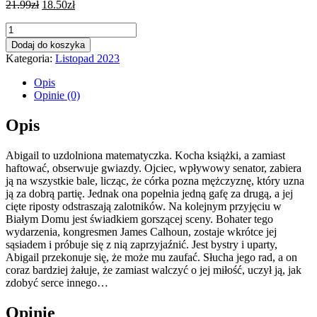
21.99
zł
18.50
zł
ilość
Zapisane
Dodaj do koszyka
w
Kategoria:
Listopad 2023
gwiazdach
Opis
Opinie (0)
Opis
Abigail to uzdolniona matematyczka. Kocha książki, a zamiast
haftować, obserwuje gwiazdy. Ojciec, wpływowy senator, zabiera
ją na wszystkie bale, licząc, że córka pozna mężczyznę, który uzna
ją za dobrą partię. Jednak ona popełnia jedną gafę za drugą, a jej
cięte riposty odstraszają zalotników. Na kolejnym przyjęciu w
Białym Domu jest świadkiem gorszącej sceny. Bohater tego
wydarzenia, kongresmen James Calhoun, zostaje wkrótce jej
sąsiadem i próbuje się z nią zaprzyjaźnić. Jest bystry i uparty,
Abigail przekonuje się, że może mu zaufać. Słucha jego rad, a on
coraz bardziej żałuje, że zamiast walczyć o jej miłość, uczył ją, jak
zdobyć serce innego…
Opinie