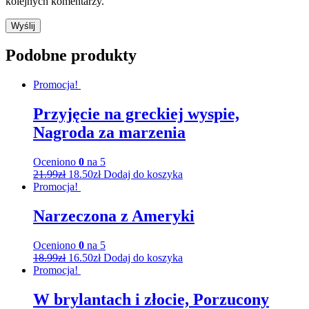
kolejnych komentarzy.
Podobne produkty
Promocja!
Przyjęcie na greckiej wyspie,
Nagroda za marzenia
Oceniono
0
na 5
21.99
zł
18.50
zł
Dodaj do koszyka
Promocja!
Narzeczona z Ameryki
Oceniono
0
na 5
18.99
zł
16.50
zł
Dodaj do koszyka
Promocja!
W brylantach i złocie, Porzucony