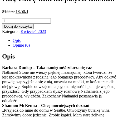
21.99
zł
18.50
zł
ilość
Taka
Dodaj do koszyka
namiętność
Kategoria:
Kwiecień 2023
zdarza
się
Opis
raz,
Opinie (0)
Chcę
mocniejszych
Opis
doznań
Barbara Dunlop – Taka namiętność zdarza się raz
Nathaniel Stone nie wierzy pięknej nieznajomej, która twierdzi, że
jest spokrewniona z rodziną jego bogatego pracodawcy. Aby odkryć
prawdę, zaprzyjaźnia się z nią, umawia na randki, w końcu traci dla
niej głowę. Sophie odwzajemnia jego namiętność i planuje wspólną
przyszłość. Gdy przypadkiem słyszy rozmowę Nathaniela z jego
pracodawcą, wyjeżdża. Zakochany Nathaniel postanawia ją
odnaleźć…
Shannon McKenna – Chcę mocniejszych doznań
„Przyjedź do mnie do domu w Seattle. Otworzymy butelkę wina.
Zamówimy dobre jedzenie. Zrobię kąpiel. Mam starą żeliwną