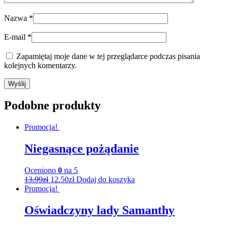
Nazwa
*
E-mail
*
Zapamiętaj moje dane w tej przeglądarce podczas pisania
kolejnych komentarzy.
Podobne produkty
Promocja!
Niegasnące pożądanie
Oceniono
0
na 5
13.99
zł
12.50
zł
Dodaj do koszyka
Promocja!
Oświadczyny lady Samanthy