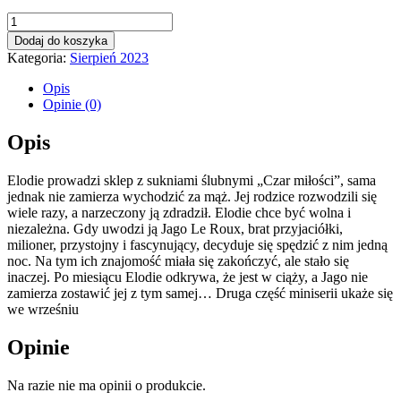
ilość
Ta
Dodaj do koszyka
jedna
Kategoria:
Sierpień 2023
noc
Opis
Opinie (0)
Opis
Elodie prowadzi sklep z sukniami ślubnymi „Czar miłości”, sama
jednak nie zamierza wychodzić za mąż. Jej rodzice rozwodzili się
wiele razy, a narzeczony ją zdradził. Elodie chce być wolna i
niezależna. Gdy uwodzi ją Jago Le Roux, brat przyjaciółki,
milioner, przystojny i fascynujący, decyduje się spędzić z nim jedną
noc. Na tym ich znajomość miała się zakończyć, ale stało się
inaczej. Po miesiącu Elodie odkrywa, że jest w ciąży, a Jago nie
zamierza zostawić jej z tym samej… Druga część miniserii ukaże się
we wrześniu
Opinie
Na razie nie ma opinii o produkcie.