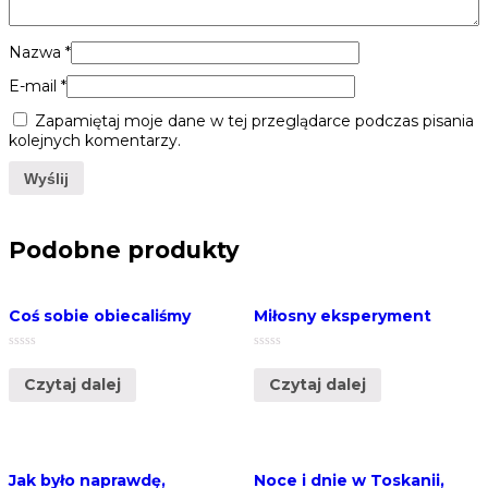
Nazwa
*
E-mail
*
Zapamiętaj moje dane w tej przeglądarce podczas pisania
kolejnych komentarzy.
Podobne produkty
Coś sobie obiecaliśmy
Miłosny eksperyment
Oceniono
Oceniono
0
0
Czytaj dalej
Czytaj dalej
na
na
5
5
Jak było naprawdę,
Noce i dnie w Toskanii,