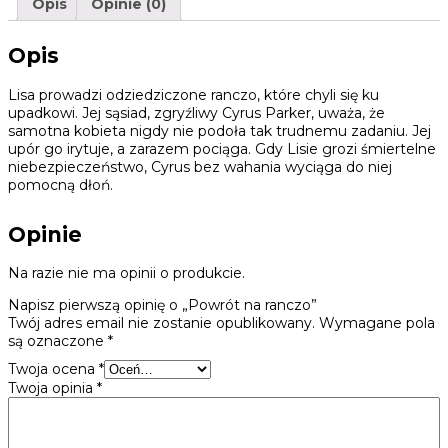
Opis
Opinie (0)
Opis
Lisa prowadzi odziedziczone ranczo, które chyli się ku
upadkowi. Jej sąsiad, zgryźliwy Cyrus Parker, uważa, że
samotna kobieta nigdy nie podoła tak trudnemu zadaniu. Jej
upór go irytuje, a zarazem pociąga. Gdy Lisie grozi śmiertelne
niebezpieczeństwo, Cyrus bez wahania wyciąga do niej
pomocną dłoń.
Opinie
Na razie nie ma opinii o produkcie.
Napisz pierwszą opinię o „Powrót na ranczo”
Twój adres email nie zostanie opublikowany.
Wymagane pola
są oznaczone
*
Twoja ocena
*
Twoja opinia
*