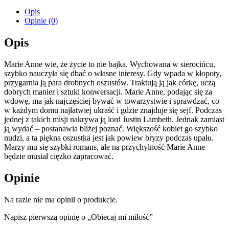
Opis
Opinie (0)
Opis
Marie Anne wie, że życie to nie bajka. Wychowana w sierocińcu,
szybko nauczyła się dbać o własne interesy. Gdy wpada w kłopoty,
przygarnia ją para drobnych oszustów. Traktują ją jak córkę, uczą
dobrych manier i sztuki konwersacji. Marie Anne, podając się za
wdowę, ma jak najczęściej bywać w towarzystwie i sprawdzać, co
w każdym domu najłatwiej ukraść i gdzie znajduje się sejf. Podczas
jednej z takich misji nakrywa ją lord Justin Lambeth. Jednak zamiast
ją wydać – postanawia bliżej poznać. Większość kobiet go szybko
nudzi, a ta piękna oszustka jest jak powiew bryzy podczas upału.
Marzy mu się szybki romans, ale na przychylność Marie Anne
będzie musiał ciężko zapracować.
Opinie
Na razie nie ma opinii o produkcie.
Napisz pierwszą opinię o „Obiecaj mi miłość”