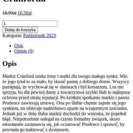
18.99
zł
16.50
zł
ilość
Najgorsza
Dodaj do koszyka
decyzja
Kategoria:
Październik 2023
markiza
Cranforda
Opis
Opinie (0)
Opis
Markiz Cranford szuka żony i matki dla swego małego synka. Wie,
że jego tytuł to za mało, by skusić pannę z dobrego domu. Wszyscy
pamiętają, że wychował się w slumsach i był korsarzem. Los mu
sprzyja, bo dla pewnej damy z towarzystwa szybki ślub to najlepsza
ochrona przed utratą reputacji. Po krótkim spotkaniu markiz i panna
Prudence zawierają umowę. Ona po ślubie chętnie zajmie się jego
synkiem, on obiecuje małżeństwo oparte na wzajemnym szacunku.
Jednak już w dniu ślubu markiz dochodzi do wniosku, że popełnił
błąd. Niepotrzebnie nalegał na czysto formalny związek, skoro
nieustannie zastanawia się, jak oczarować Prudence i sprawić, by
przestała go traktować z dystansem.