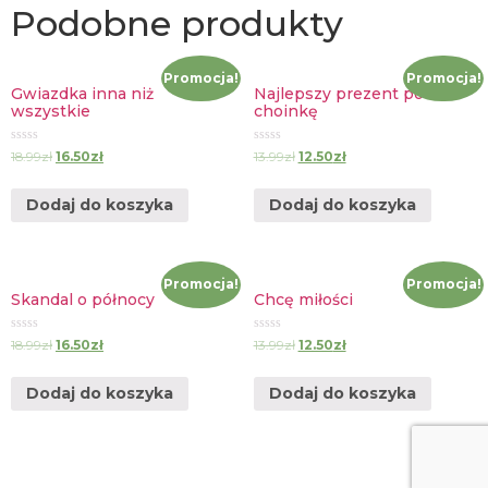
Podobne produkty
Promocja!
Promocja!
Gwiazdka inna niż
Najlepszy prezent pod
wszystkie
choinkę
Oceniono
Oceniono
18.99
zł
16.50
zł
13.99
zł
12.50
zł
0
0
na
na
5
5
Dodaj do koszyka
Dodaj do koszyka
Promocja!
Promocja!
Skandal o północy
Chcę miłości
Oceniono
Oceniono
18.99
zł
16.50
zł
13.99
zł
12.50
zł
0
0
na
na
5
5
Dodaj do koszyka
Dodaj do koszyka