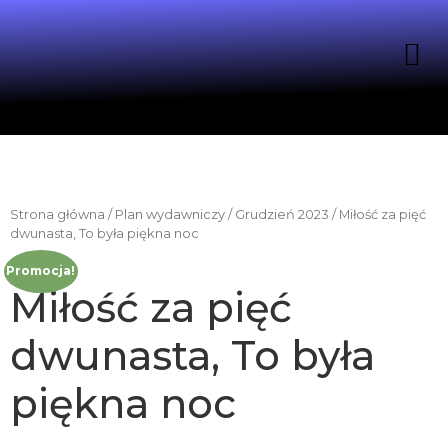
Strona główna
/
Plan wydawniczy
/
Grudzień 2023
/ Miłość za pięć
dwunasta, To była piękna noc
Promocja!
Miłość za pięć
dwunasta, To była
piękna noc