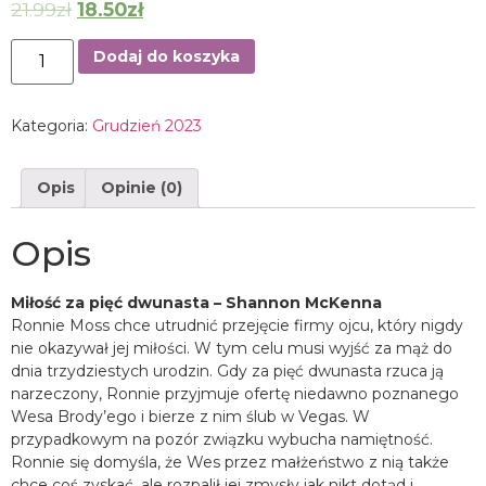
21.99
zł
18.50
zł
Dodaj do koszyka
Kategoria:
Grudzień 2023
Opis
Opinie (0)
Opis
Miłość za pięć dwunasta – Shannon McKenna
Ronnie Moss chce utrudnić przejęcie firmy ojcu, który nigdy
nie okazywał jej miłości. W tym celu musi wyjść za mąż do
dnia trzydziestych urodzin. Gdy za pięć dwunasta rzuca ją
narzeczony, Ronnie przyjmuje ofertę niedawno poznanego
Wesa Brody’ego i bierze z nim ślub w Vegas. W
przypadkowym na pozór związku wybucha namiętność.
Ronnie się domyśla, że Wes przez małżeństwo z nią także
chce coś zyskać, ale rozpalił jej zmysły jak nikt dotąd i