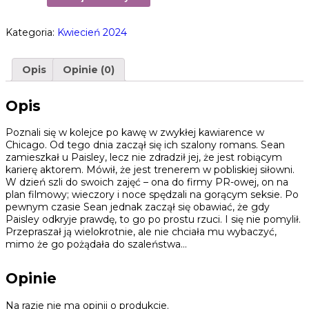
Kategoria:
Kwiecień 2024
Opis
Opinie (0)
Opis
Poznali się w kolejce po kawę w zwykłej kawiarence w
Chicago. Od tego dnia zaczął się ich szalony romans. Sean
zamieszkał u Paisley, lecz nie zdradził jej, że jest robiącym
karierę aktorem. Mówił, że jest trenerem w pobliskiej siłowni.
W dzień szli do swoich zajęć – ona do firmy PR-owej, on na
plan filmowy; wieczory i noce spędzali na gorącym seksie. Po
pewnym czasie Sean jednak zaczął się obawiać, że gdy
Paisley odkryje prawdę, to go po prostu rzuci. I się nie pomylił.
Przepraszał ją wielokrotnie, ale nie chciała mu wybaczyć,
mimo że go pożądała do szaleństwa…
Opinie
Na razie nie ma opinii o produkcie.