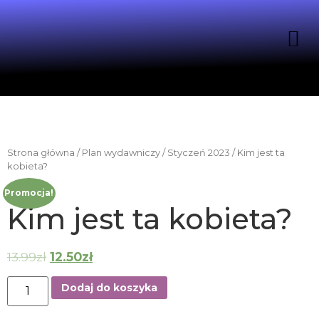
Strona główna
/
Plan wydawniczy
/
Styczeń 2023
/ Kim jest ta
kobieta?
Promocja!
Kim jest ta kobieta?
13.99
zł
12.50
zł
Dodaj do koszyka