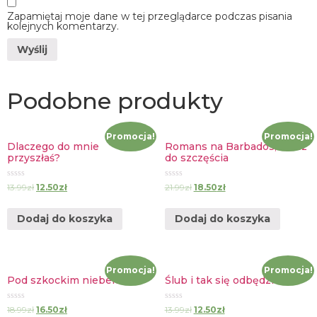
Zapamiętaj moje dane w tej przeglądarce podczas pisania
kolejnych komentarzy.
Podobne produkty
Promocja!
Promocja!
Dlaczego do mnie
Romans na Barbados, Klucz
przyszłaś?
do szczęścia
Oceniono
Oceniono
13.99
zł
12.50
zł
21.99
zł
18.50
zł
0
0
na
na
5
5
Dodaj do koszyka
Dodaj do koszyka
Promocja!
Promocja!
Pod szkockim niebem
Ślub i tak się odbędzie
Oceniono
Oceniono
18.99
zł
16.50
zł
13.99
zł
12.50
zł
0
0