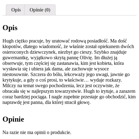
Opis
Opinie (0)
Opis
Hugh ciężko pracuje, by uratować rodową posiadłość. Ma dość
kłopotów, dlatego wiadomość, że właśnie został opiekunem dwóch
osieroconych dziewczynek, niezbyt go cieszy. Szybko znajduje
guwernantkę, wyjątkowo skrytą pannę Olivię. Im dłużej ją
obserwuje, tym częściej się zastanawia, kim jest kobieta, która
wysławia się i ubiera jak dama, ale zachowuje wysoce
niestosownie. Szczera do bólu, lekceważy jego uwagi, jawnie go
krytykuje, a gdy o coś prosi, to właściwie… wydaje rozkazy.
Milczy na temat swego pochodzenia, lecz jest oczywiste, że
obracała się w najlepszym towarzystwie. Hugh to irytuje, a zarazem
coraz bardziej pociąga. I nagle zupełnie przestaje go obchodzić, kim
naprawdę jest panna, dla której stracił głowę.
Opinie
Na razie nie ma opinii o produkcie.