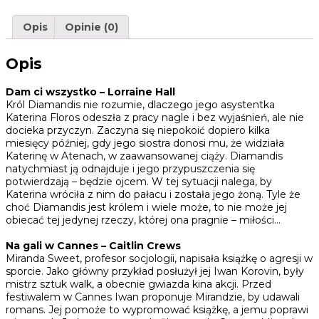
Opis
Opinie (0)
Opis
Dam ci wszystko – Lorraine Hall
Król Diamandis nie rozumie, dlaczego jego asystentka
Katerina Floros odeszła z pracy nagle i bez wyjaśnień, ale nie
docieka przyczyn. Zaczyna się niepokoić dopiero kilka
miesięcy później, gdy jego siostra donosi mu, że widziała
Katerinę w Atenach, w zaawansowanej ciąży. Diamandis
natychmiast ją odnajduje i jego przypuszczenia się
potwierdzają – będzie ojcem. W tej sytuacji nalega, by
Katerina wróciła z nim do pałacu i została jego żoną. Tyle że
choć Diamandis jest królem i wiele może, to nie może jej
obiecać tej jedynej rzeczy, której ona pragnie – miłości…
Na gali w Cannes – Caitlin Crews
Miranda Sweet, profesor socjologii, napisała książkę o agresji w
sporcie. Jako główny przykład posłużył jej Iwan Korovin, były
mistrz sztuk walk, a obecnie gwiazda kina akcji. Przed
festiwalem w Cannes Iwan proponuje Mirandzie, by udawali
romans. Jej pomoże to wypromować książkę, a jemu poprawi