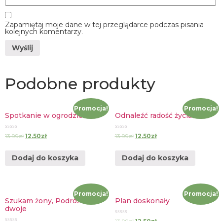
Zapamiętaj moje dane w tej przeglądarce podczas pisania
kolejnych komentarzy.
Podobne produkty
Promocja!
Promocja!
Spotkanie w ogrodzie
Odnaleźć radość życia
Oceniono
Oceniono
13.99
zł
12.50
zł
13.99
zł
12.50
zł
0
0
na
na
5
5
Dodaj do koszyka
Dodaj do koszyka
Promocja!
Promocja!
Szukam żony, Podróż we
Plan doskonały
dwoje
Oceniono