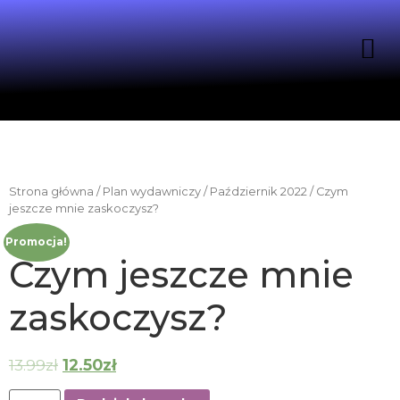
Strona główna
/
Plan wydawniczy
/
Październik 2022
/ Czym
jeszcze mnie zaskoczysz?
Promocja!
Czym jeszcze mnie
zaskoczysz?
13.99
zł
12.50
zł