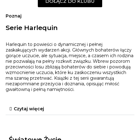
DOŁĄCZ DO KLUBU
Poznaj
Serie Harlequin
Harlequin to powieści o dynamicznej i pełnej
zaskakujących wydarzeń akcji. Głównych bohaterów łączy
gorące uczucie, ale sytuacja, miejsce, a czasem ich rodzina
nie pozwalają na pełny rozkwit związku. Wbrew pozorom
przeciwności losu zbliżają bohaterów do siebie i powodują
wzmocnienie uczucia, które ku zaskoczeniu wszystkich
ma szansę przetrwać. Książki z tej serii gwarantują
niezapomniane przeżycia i doznania, opisując miłość
gwałtowną i pełną namiętności.
Czytaj więcej
Światowe Życie